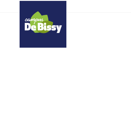
mzefnynydn yowkuswg