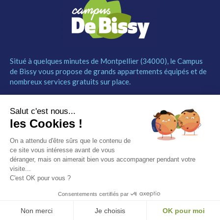
Situé à quelques minutes de Montpellier (34000), le Campus
de Bissy vous propose de grands appartements équipés et de
nombreux services gratuits sur place.
MENU
NOUS CONTACTER
Salut c'est nous...
Le Campus
04 67 52 55 55
les Cookies !
Les studios
contact@campusdebissy34.com
Les services
Route de Ganges 34980
On a attendu d'être sûrs que le contenu de
Comment réserver
Saint-Clément-de-Rivière
ce site vous intéresse avant de vous
Contact
déranger, mais on aimerait bien vous accompagner pendant votre
visite...
Partenaires
C'est OK pour vous ?
Mentions légales
Consentements certifiés par
© Campus de Bissy –
Mentions légales
– by
Etincelle
Non merci
Je choisis
OK pour moi