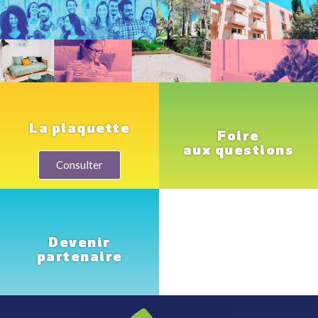
La plaquette
Foire
aux questions
Consulter
Devenir
partenaire