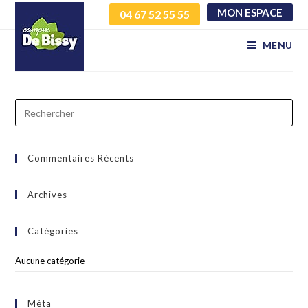
MON ESPACE
04 67 52 55 55
jmgodeojfd thxyjxmdow
MENU
Commentaires Récents
Archives
Catégories
Aucune catégorie
Méta