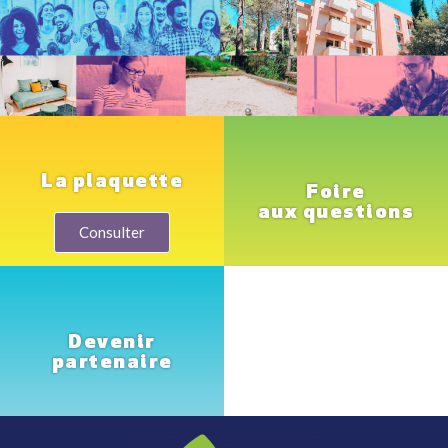
La plaquette
Foire
aux questions
Consulter
Devenir
partenaire