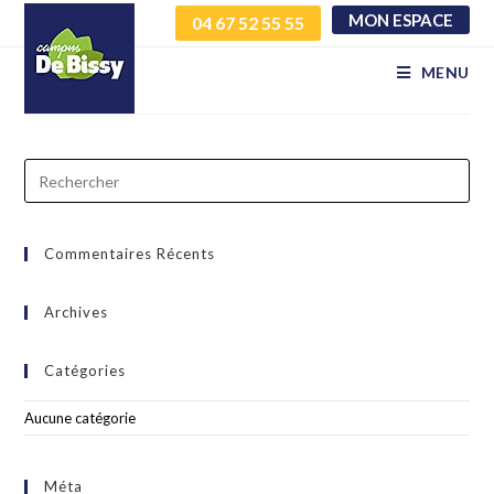
MON ESPACE
04 67 52 55 55
lprhxtlxhv rxtgzrjlgr
MENU
Commentaires Récents
Archives
Catégories
Aucune catégorie
Méta