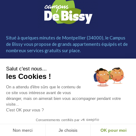
Situé à quelques minutes de Montpellier (34000), le Campus
de Bissy vous propose de grands appartements équipés et de
nombreux services gratuits sur place.
MENU
NOUS CONTACTER
Salut c'est nous...
Le Campus
04 67 52 55 55
les Cookies !
Les studios
contact@campusdebissy34.com
Les services
Route de Ganges 34980
On a attendu d'être sûrs que le contenu de
Comment réserver
Saint-Clément-de-Rivière
ce site vous intéresse avant de vous
Contact
déranger, mais on aimerait bien vous accompagner pendant votre
visite...
Partenaires
C'est OK pour vous ?
Mentions légales
Consentements certifiés par
© Campus de Bissy –
Mentions légales
– by
Etincelle
Non merci
Je choisis
OK pour moi