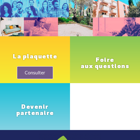
La plaquette
Foire
aux questions
Consulter
Devenir
partenaire