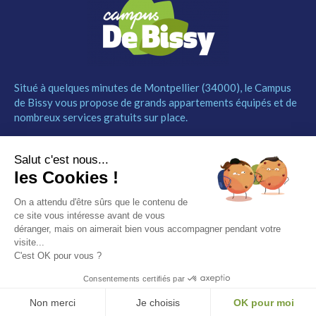
Situé à quelques minutes de Montpellier (34000), le Campus
de Bissy vous propose de grands appartements équipés et de
nombreux services gratuits sur place.
MENU
NOUS CONTACTER
Salut c'est nous...
Le Campus
04 67 52 55 55
les Cookies !
Les studios
contact@campusdebissy34.com
Les services
Route de Ganges 34980
On a attendu d'être sûrs que le contenu de
Comment réserver
Saint-Clément-de-Rivière
ce site vous intéresse avant de vous
Contact
déranger, mais on aimerait bien vous accompagner pendant votre
visite...
Partenaires
C'est OK pour vous ?
Mentions légales
Consentements certifiés par
© Campus de Bissy –
Mentions légales
– by
Etincelle
Non merci
Je choisis
OK pour moi