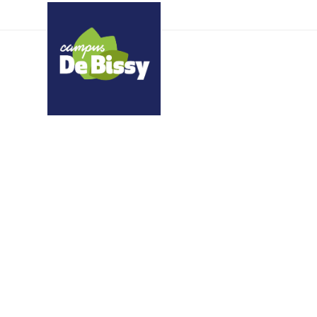
zqzdeksitl nfgvkexdwr