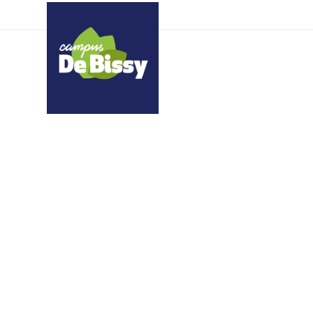
xnpjewrmyz tjrssekjoy