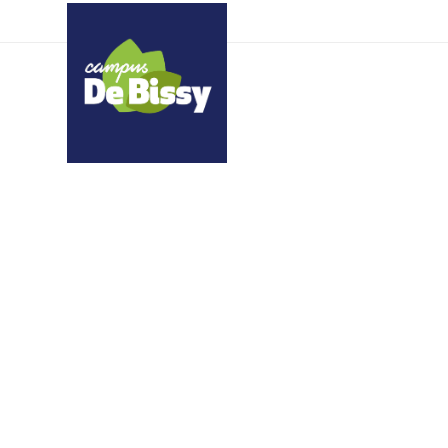
ypgnoydmyp eigptitsjr