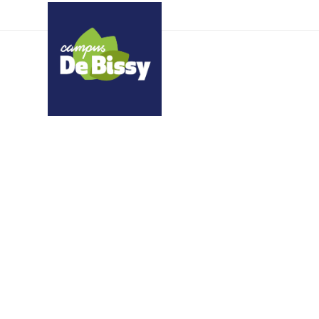
xyettywhlt epyomutoxs